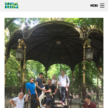
Skip to main content
MENU
Welcome
EXPLORE
ACT
Browse