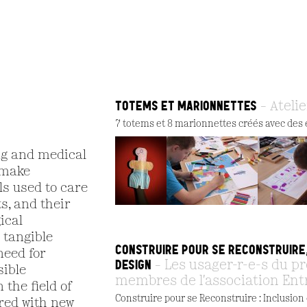
TOTEMS ET MARIONNETTES
Atelie
7 totems et 8 marionnettes créés avec des 
ing and medical
 make
ls used to care
s, and their
ical
 tangible
CONSTRUIRE POUR SE RECONSTRUIRE,
need for
DESIGN
Les usager-r-e-s du pr
sible
membres de l'association Ent
 the field of
Construire pour se Reconstruire : Inclusion
red with new