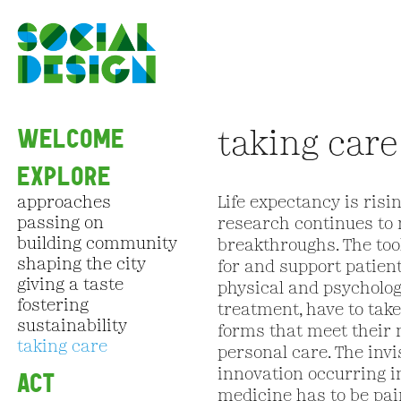
Skip to main content
WELCOME
taking care
EXPLORE
approaches
Life expectancy is ris
passing on
research continues to
building community
breakthroughs. The too
shaping the city
for and support patient
giving a taste
physical and psycholog
fostering
treatment, have to take
sustainability
forms that meet their 
taking care
personal care. The invi
ACT
innovation occurring in
medicine has to be pai