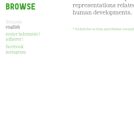
BROWSE
representations relate
human developments.
français
english
* recherche-action plateforme social
rester informé(e) !
adhérer !
CONTACT
facebook
instagram