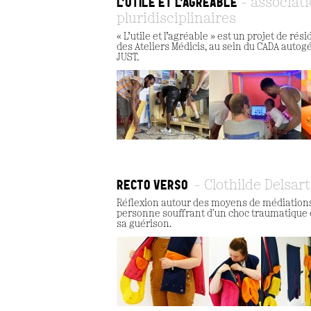
L’UTILE ET L’AGRÉABLE
associati
pluridisciplinaires
« L’utile et l’agréable » est un projet de 
des Ateliers Médicis, au sein du CADA autogé
JUST.
RECTO VERSO
Clothilde Delsart
Réflexion autour des moyens de médiations 
personne souffrant d'un choc traumatique d
sa guérison.