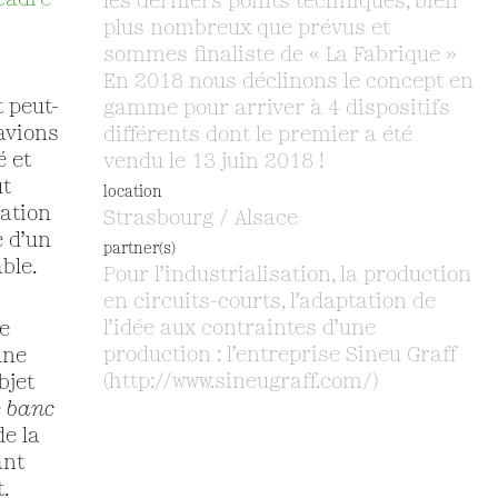
cadre
les derniers points techniques, bien
plus nombreux que prévus et
sommes finaliste de « La Fabrique »
En 2018 nous déclinons le concept en
 peut-
gamme pour arriver à 4 dispositifs
avions
différents dont le premier a été
é et
vendu le 13 juin 2018 !
ut
location
ration
Strasbourg / Alsace
e d’un
partner(s)
ble.
Pour l’industrialisation, la production
en circuits-courts, l’adaptation de
l’idée aux contraintes d’une
de
production : l’entreprise Sineu Graff
une
(http://www.sineugraff.com/)
bjet
e
banc
e la
ant
.