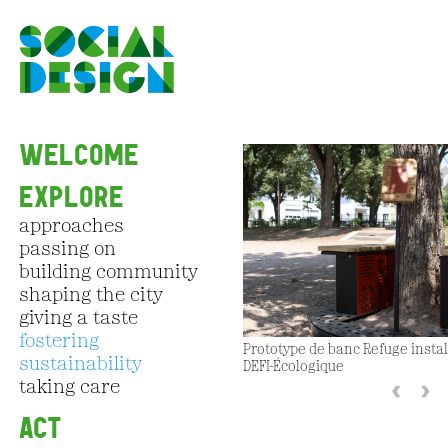
Skip to main content
WELCOME
EXPLORE
approaches
passing on
building community
shaping the city
giving a taste
fostering
Prototype de banc Refuge install
sustainability
DEFI-Écologique
‹
›
taking care
ACT