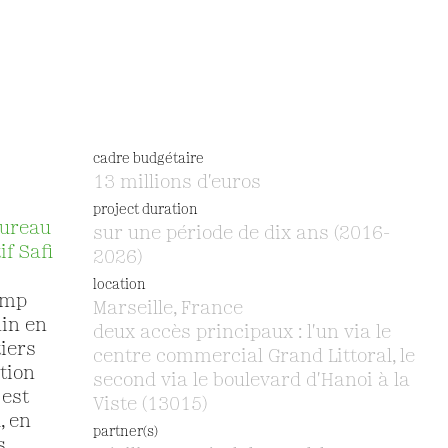
cadre budgétaire
13 millions d'euros
project duration
Bureau
sur une période de dix ans (2016-
if Safi
2026)
location
amp
Marseille, France
ain en
deux accès principaux : l'un via le
tiers
centre commercial Grand Littoral, le
tion
second via le boulevard d'Hanoi à la
 est
Viste (13015)
, en
partner(s)
s