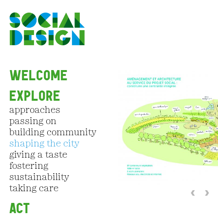
Skip to main content
WELCOME
EXPLORE
approaches
passing on
building community
shaping the city
giving a taste
fostering
sustainability
taking care
‹
›
ACT