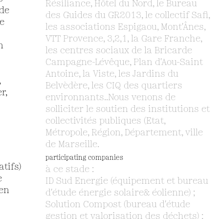
Résiliance, Hôtel du Nord, le Bureau
 de
des Guides du GR2013, le collectif Safi,
le
les associations Espigaou, Mont'Ânes,
VTT Provence, 3,2,1, la Gare Franche,
n
les centres sociaux de la Bricarde
Campagne-Lévêque, Plan d'Aou-Saint
Antoine, la Viste, les Jardins du
,
Belvèdère, les CIQ des quartiers
r,
environnants..Nous venons de
solliciter le soutien des institutions et
collectivités publiques (Etat,
Métropole, Région, Département, ville
de Marseille.
participating companies
tifs)
à ce stade :
e
ID Sud Energie (équipement et bureau
en
d'étude énergie solaire& éolienne) ;
Solution Compost (bureau d'étude
gestion et valorisation des déchets) ;