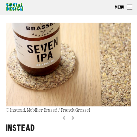
Skip to main content
MENU
Welcome
EXPLORE
ACT
Browse
© Instead, Mobilier Brassé / Franck Grossel
‹
›
INSTEAD