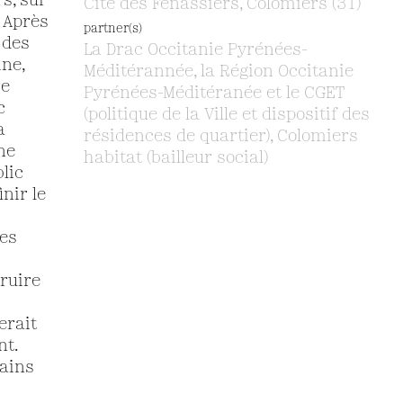
rs, sur
Cité des Fenassiers, Colomiers (31)
 Après
partner(s)
 des
La Drac Occitanie Pyrénées-
ne,
Méditérannée, la Région Occitanie
re
Pyrénées-Méditéranée et le CGET
c
(politique de la Ville et dispositif des
a
résidences de quartier), Colomiers
ne
habitat (bailleur social)
lic
nir le
des
ruire
erait
nt.
tains