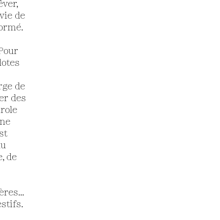
ver,
vie de
ormé.
 Pour
dotes
rge de
ver des
role
une
st
du
, de
res...
stifs.