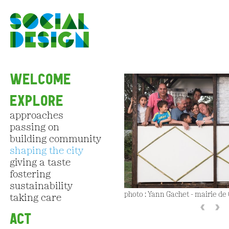
Skip to main content
WELCOME
EXPLORE
approaches
passing on
building community
shaping the city
giving a taste
fostering
sustainability
photo : Yann Gachet - mairie de
taking care
‹
›
ACT