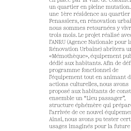
en place par la Ville de Colomie
un quartier en pleine mutation.
une 1ère résidence au quartier
Fenassiers, en rénovation urbai
nous sommes retournées y viv
trois mois. Le projet réalisé ave
l’ANRU (Agence Nationale pour l
Rénovation Urbaine) abritera u
«Mémothèque», équipement pub
dédié aux habitants. Afin de défi
programme fonctionnel de
l’équipement tout en animant 
actions culturelles, nous avons
proposé aux habitants de const
ensemble un “Lieu passager”,
structure éphémère qui prépar
l’arrivée de ce nouvel équipeme
Ainsi, nous avons pu tester cer
usages imaginés pour la future