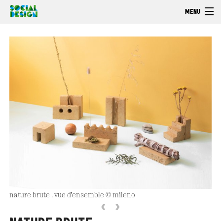
Skip to main content
MENU
Welcome
EXPLORE
ACT
Browse
nature brute . vue d’ensemble © mileno
‹
›