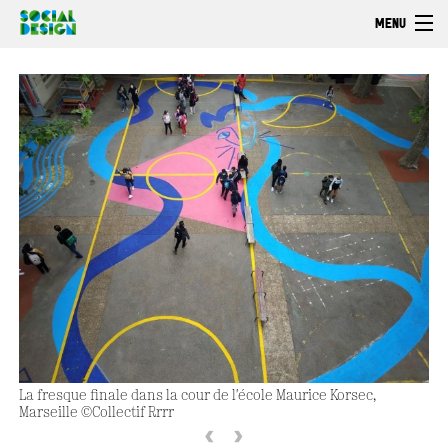
Skip to main content
MENU
Welcome
EXPLORE
ACT
Browse
La fresque finale dans la cour de l'école Maurice Korsec,
Marseille ©Collectif Rrrr
‹
›