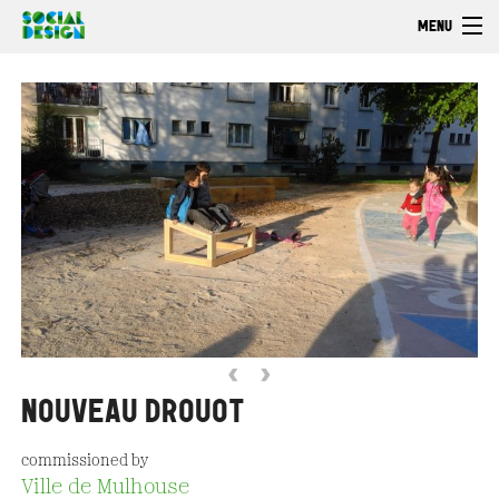
Skip to main content
MENU
Welcome
EXPLORE
ACT
Browse
‹
›
NOUVEAU DROUOT
commissioned by
Ville de Mulhouse