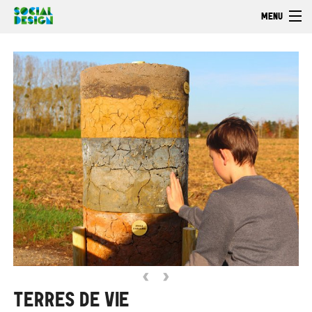
Skip to main content
MENU
Welcome
EXPLORE
ACT
Browse
‹
›
TERRES DE VIE