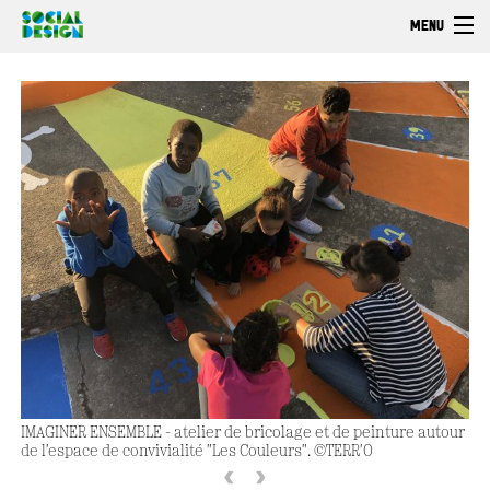
Skip to main content
MENU
Welcome
EXPLORE
ACT
Browse
IMAGINER ENSEMBLE - atelier de bricolage et de peinture autour
de l'espace de convivialité "Les Couleurs". ©TERR'O
‹
›