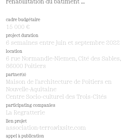
réhabilitation du bâtiment ...
cadre budgétaire
15 000 €
project duration
6 semaines entre juin et septembre 2022
location
6 rue Normandie-Niemen, Cité des Sables,
86000 Poitiers
partner(s)
Maison de l'architecture de Poitiers en
Nouvelle-Aquitaine
Centre Socio-culturel des Trois-Cités
participating companies
La Regratterie
lien projet
association-terro.wixsite.com
appel à publication