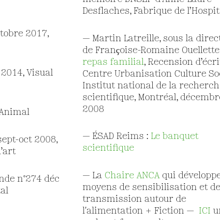
Desflaches, Fabrique de l’Hospit
ctobre 2017,
— Martin Latreille, sous la direc
de Franҫoise-Romaine Ouellette
repas familial
, Recension d’écri
 2014, Visual
Centre Urbanisation Culture Soc
Institut national de la recherc
scientifique, Montréal, décembr
2008
 Animal
— ÉSAD Reims :
Le banquet
sept-oct 2008,
scientifique
’art
— La
Chaire ANCA
qui développ
nde n°274 déc
moyens de sensibilisation et d
al
transmission autour de
l'alimentation + Fiction —
ICI
u