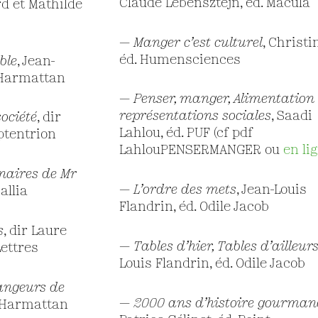
Claude Lebensztejn, éd. Macula
rd et Mathilde
—
Manger c’est culturel
, Christi
éd. Humensciences
ble
, Jean-
’Harmattan
—
Penser, manger, Alimentation 
représentations sociales
, Saadi
ociété
, dir
Lahlou, éd. PUF (cf pdf
ptentrion
LahlouPENSERMANGER ou
en lig
inaires de Mr
—
L’ordre des mets
, Jean-Louis
allia
Flandrin, éd. Odile Jacob
s
, dir Laure
—
Tables d’hier, Tables d’ailleur
Lettres
Louis Flandrin, éd. Odile Jacob
angeurs de
—
2000 ans d’histoire gourman
L’Harmattan