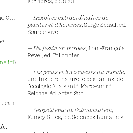
Ferrières, éd. Seuil
ne Ott,
—
Histoires extraordinaires de
plantes et d’hommes
, Serge Schall, éd.
Source Vive
et
—
Un festin en paroles
, Jean-François
Revel, éd. Tallandier
ne ici
)
—
Les goûts et les couleurs du monde,
une histoire naturelle des tanins, de
l’écologie à la santé, Marc-André
Selosse, éd. Actes Sud
s
, Jean-
—
Géopolitique de l’alimentation
,
Fumey Gilles, éd. Sciences humaines
de
,