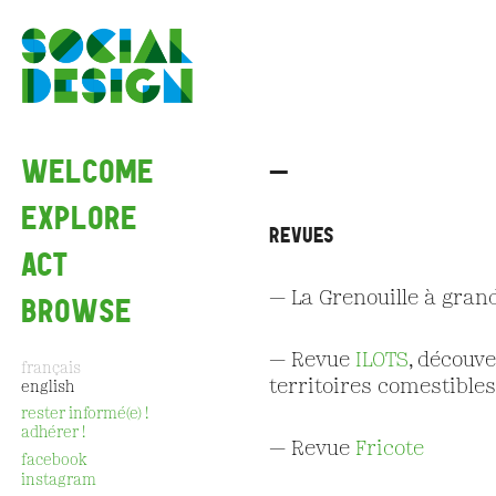
Skip to main content
WELCOME
—
EXPLORE
REVUES
ACT
— La Grenouille à gran
BROWSE
— Revue
ILOTS
, découve
français
territoires comestibles
english
rester informé(e) !
adhérer !
— Revue
Fricote
CONTACT
facebook
instagram