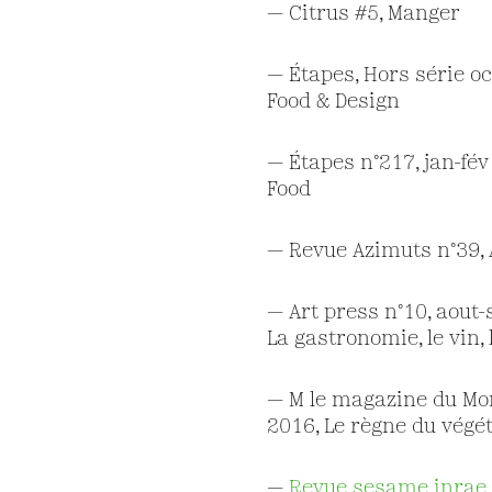
— Citrus #5, Manger
— Étapes, Hors série o
Food & Design
— Étapes n°217, jan-fév
Food
— Revue Azimuts n°39,
— Art press n°10, aout-
La gastronomie, le vin, l
— M le magazine du Mo
2016, Le règne du végét
—
R
evue sesame inrae