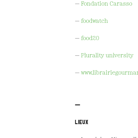
—
Fondation Carasso
—
foodwatch
—
food20
—
Plurality university
—
www.librairiegourma
—
LIEUX