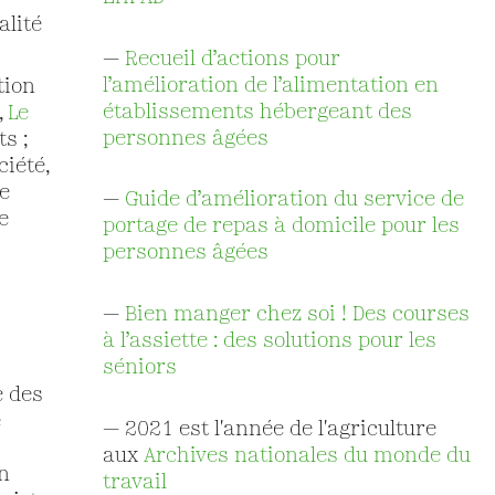
alité
—
Recueil d’actions pour
l’amélioration de l’alimentation en
tion
établissements hébergeant des
,
Le
personnes âgées
ts ;
iété,
he
—
Guide d’amélioration du service de
e
portage de repas à domicile pour les
personnes âgées
—
Bien manger chez soi ! Des courses
à l’assiette : des solutions pour les
séniors
e des
e
— 2021 est l'année de l'agriculture
aux
Archives nationales du monde du
n
travail