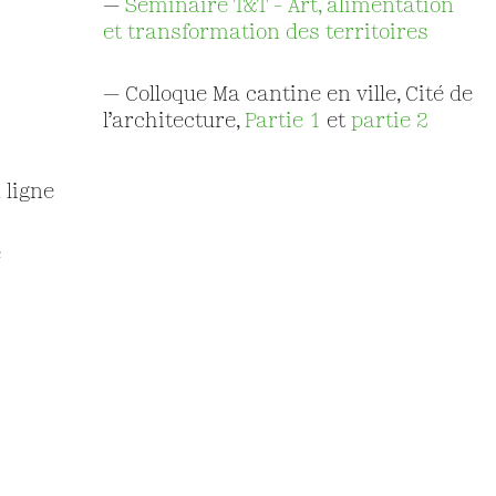
—
Séminaire T&T – Art, alimentation
et transformation des territoires
— Colloque Ma cantine en ville, Cité de
l’architecture,
Partie 1
et
partie 2
n ligne
e