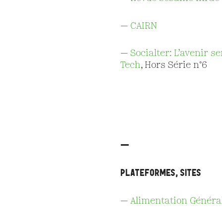
—
C
AIRN
—
Socialter: L’avenir se
Tech
, Hors Série n°6
—
PLATEFORMES, SITES
—
Alimentation Généra