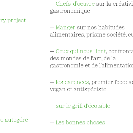
—
Chefs-d’oeuvre
sur la créativi
gastronomique
ry project
—
Manger
sur nos habitudes
alimentaires, prisme société, cu
—
Ceux qui nous lient
, confront
des mondes de l’art, de la
gastronomie et de l'alimentatio
—
les carencés
, premier foodca
vegan et antispéciste
—
sur le grill d'écotable
ure autogéré
—
L
es bonnes choses