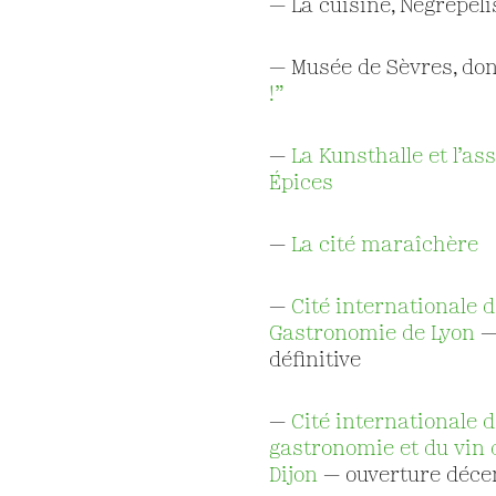
— La cuisine, Nègrepeli
— Musée de Sèvres, do
!”
—
La Kunsthalle et l’as
Épices
—
La cité maraîchère
— ​
Cité internationale d
Gastronomie de Lyon
—
définitive
—
Cité internationale d
gastronomie et du vin 
Dijon
— ouverture déc