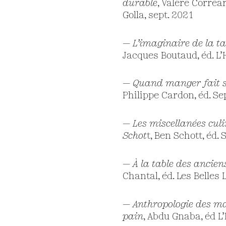
durable
, Valère Corréa
Golla, sept. 2021
—
L’imaginaire de la ta
Jacques Boutaud, éd. L
—
Quand manger fait s
Philippe Cardon, éd. Se
—
Les miscellanées cul
Schot
t, Ben Schott, éd. S
—
À la table des ancien
Chantal, éd. Les Belles 
—
Anthropologie des m
pain
, Abdu Gnaba, éd 