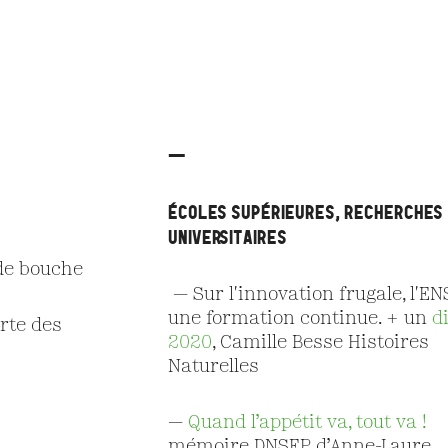
—
ÉCOLES SUPérieures, RECHERCHES
UNIVersitaires
de bouche
— Sur l'innovation frugale, l'EN
une formation continue. + un
d
rte des
2020
, Camille Besse Histoires
Naturelles
—
Quand l’appétit va, tout va !
mémoire DNSEP d’Anne-Laure