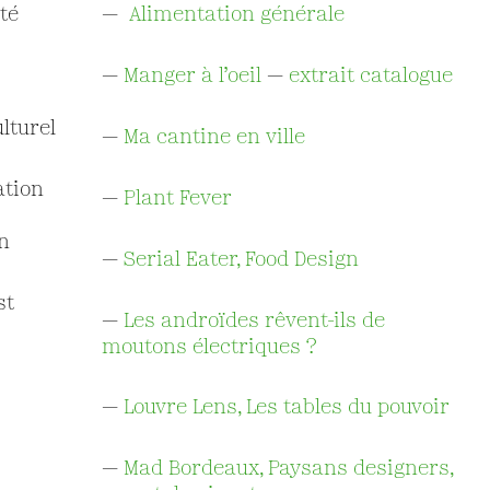
té
—
Alimentation générale
—
Manger à l’oeil
—
extrait catalogue
lturel
—
Ma cantine en ville
ation
—
Plant Fever
n
—
Serial Eater, Food Design
st
—
Les androïdes rêvent-ils de
moutons électriques ?
—
Louvre Lens, Les tables du pouvoir
—
Mad Bordeaux, Paysans designers,