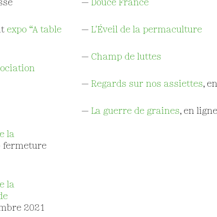
sse
—
D
ouce France
nt
expo “A table
—
L'É
veil de la permaculture
—
Champ de luttes
sociation
—
Regards sur nos assiettes
, e
—
L
a guerre de graines
, en lign
e la
 fermeture
e la
de
embre 2021