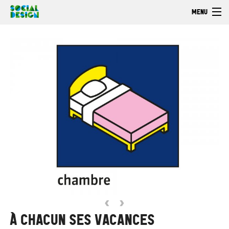
Aller au contenu principal
MENU
Bienvenue
Découvrir
Faire
Explorer
‹
›
À CHACUN SES VACANCES