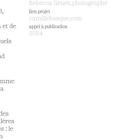
Rebecca Genet, photographe
3,
lien projet
camillebosque.com
 et de
appel à publication
2024
quels
nd
 comme
la
 des
llères
 : le
n