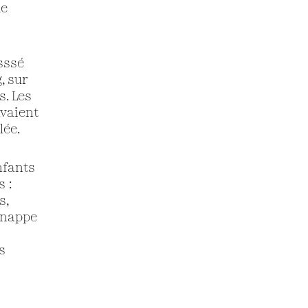
de
sssé
, sur
s. Les
avaient
lée.
nfants
 :
s,
a nappe
s