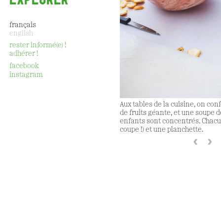
français
english
rester informé(e) !
adhérer !
CONTACT
facebook
instagram
Aux tables de la cuisine, on co
de fruits géante, et une soupe d
enfants sont concentrés. Chacu
coupe !) et une planchette.
‹
›