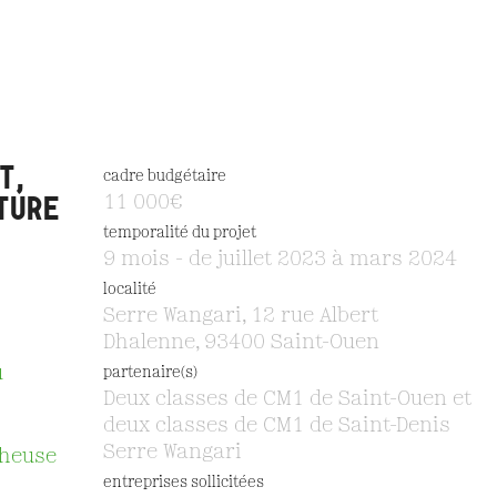
T,
cadre budgétaire
TURE
11 000€
temporalité du projet
9 mois - de juillet 2023 à mars 2024
localité
Serre Wangari, 12 rue Albert
Dhalenne, 93400 Saint-Ouen
u
partenaire(s)
Deux classes de CM1 de Saint-Ouen et
deux classes de CM1 de Saint-Denis
Serre Wangari
cheuse
entreprises sollicitées