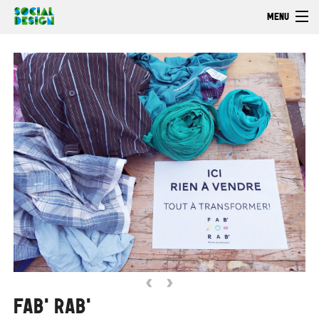
Aller au contenu principal
MENU
Bienvenue
Découvrir
Faire
Explorer
‹
›
FAB'RAB'