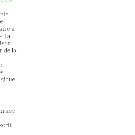
tres)
tale
le
aire a
 « La
iser
r de la
un
)s
lgique,
phrase
t
nscrit