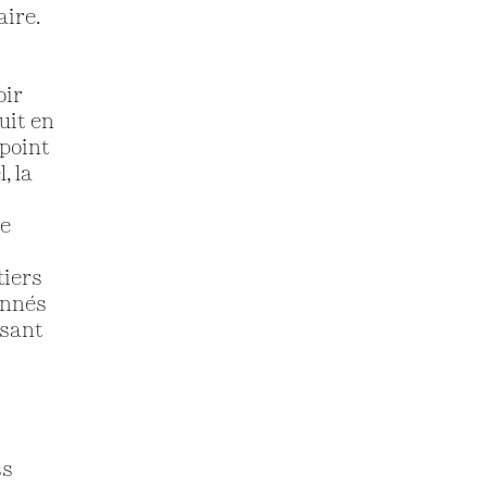
aire.
oir
duit en
point
, la
e
tiers
ionnés
ssant
ss