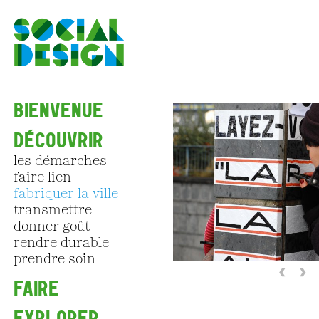
Aller au contenu principal
BIENVENUE
DÉCOUVRIR
les démarches
faire lien
fabriquer la ville
transmettre
donner goût
rendre durable
prendre soin
‹
›
FAIRE
EXPLORER