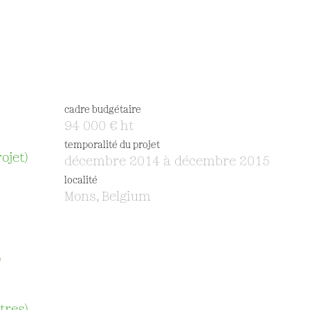
cadre budgétaire
94 000 € ht
temporalité du projet
ojet)
décembre 2014 à décembre 2015
localité
Mons, Belgium
)
n