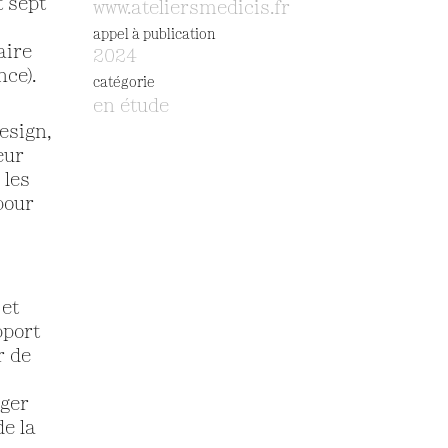
t sept
www.ateliersmedicis.fr
appel à publication
aire
2024
nce).
catégorie
en étude
esign,
eur
 les
pour
 et
pport
r de
ager
e la