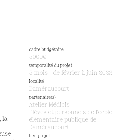
S
cadre budgétaire
5000€
temporalité du projet
5 mois - de février à juin 2022
localité
Daméraucourt
partenaire(s)
Atelier Médicis
Elèves et personnels de l'école
 la
élémentaire publique de
Daméraucourt
euse
lien projet