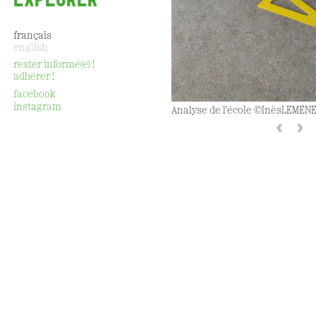
français
english
rester informé(e) !
adhérer !
CONTACT
facebook
instagram
Analyse de l'école ©InèsLEMEN
‹
›