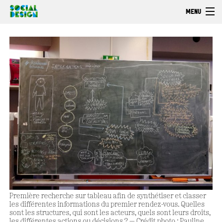
Aller au contenu principal
MENU
Bienvenue
Découvrir
Faire
Explorer
Première recherche sur tableau afin de synthétiser et classer
les différentes informations du premier rendez-vous. Quelles
sont les structures, qui sont les acteurs, quels sont leurs droits,
les différentes actions ou décisions ? — Crédit photo : Pauline