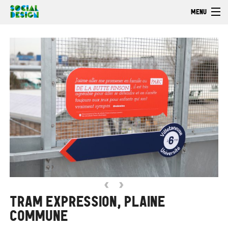
Aller au contenu principal
MENU
Bienvenue
Découvrir
Faire
Explorer
‹
›
TRAM EXPRESSION, PLAINE
COMMUNE