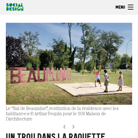
Aller au contenu principal
MENU
Bienvenue
Découvrir
Faire
Explorer
Le “Bal de Beauminé”, restitution de la résidence avec les
habitant·e·s © Arthur Pequin pour le 308 Maison de
l'Architecture
‹
›
UN TROU DANS LA RAQUETTE