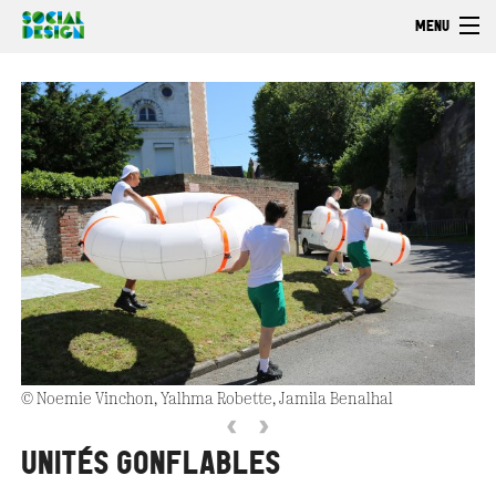
Aller au contenu principal
MENU
Bienvenue
Découvrir
Faire
Explorer
© Noemie Vinchon, Yalhma Robette, Jamila Benalhal
‹
›
UNITÉS GONFLABLES