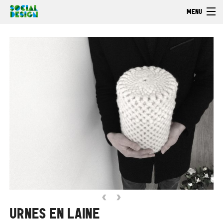
Aller au contenu principal
MENU
Bienvenue
Découvrir
Faire
Explorer
‹
›
URNES EN LAINE