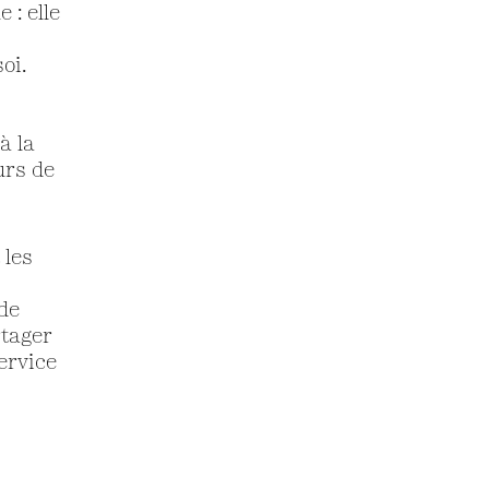
 : elle
oi.
à la
urs de
 les
 de
rtager
ervice