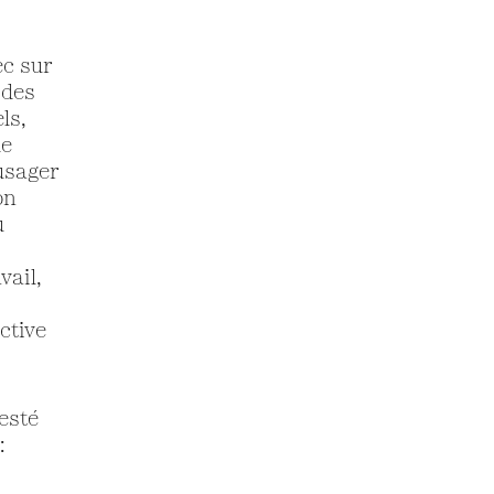
ec sur
 des
ls,
de
usager
on
u
vail,
ctive
esté
: