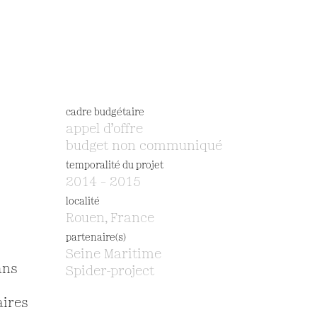
cadre budgétaire
appel d’offre
budget non communiqué
temporalité du projet
2014 – 2015
localité
Rouen, France
partenaire(s)
Seine Maritime
ans
Spider-project
aires