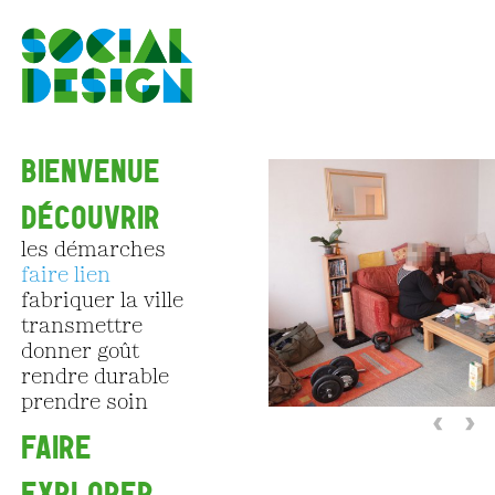
Aller au contenu principal
BIENVENUE
DÉCOUVRIR
les démarches
faire lien
fabriquer la ville
transmettre
donner goût
rendre durable
prendre soin
‹
›
FAIRE
EXPLORER