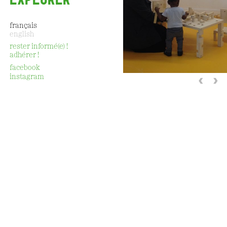
français
english
rester informé(e) !
adhérer !
CONTACT
facebook
‹
›
instagram