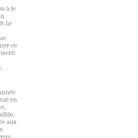
u à le
un
9. Le
ême
nter ce
nscrit
.
’année
itué en
e,
sible,
ère aux
is
veau