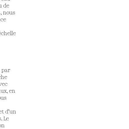
u de
, nous
ace
chelle
e par
che
Avec
aux, en
ous
et d’un
. Le
on