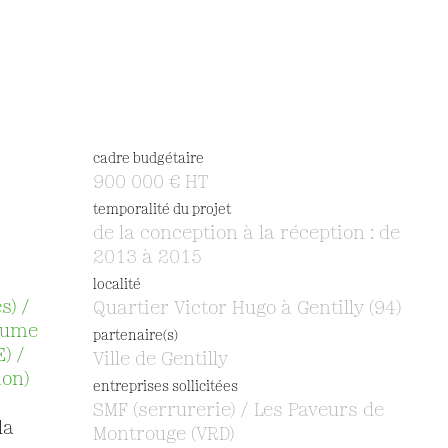
cadre budgétaire
900 000 € HT
temporalité du projet
de la conception à la réception : de
2013 à 2015
localité
s) /
Quartier Victor Hugo à Gentilly (94)
laume
partenaire(s)
) /
Ville de Gentilly
ion)
entreprises sollicitées
SMF (serrurerie) / Les Paveurs de
la
Montrouge (VRD)