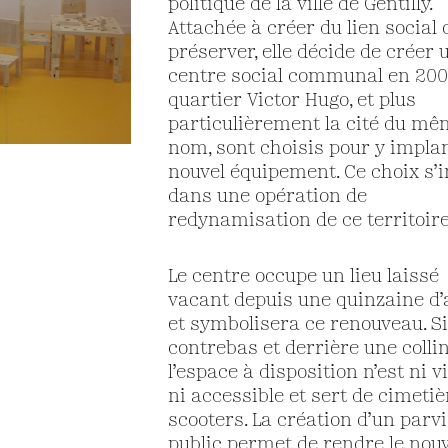
politique de la ville de Gentilly.
Attachée à créer du lien social o
préserver, elle décide de créer 
centre social communal en 200
quartier Victor Hugo, et plus
particulièrement la cité du m
nom, sont choisis pour y impla
nouvel équipement. Ce choix s’i
dans une opération de
redynamisation de ce territoire
Le centre occupe un lieu laissé
vacant depuis une quinzaine d
et symbolisera ce renouveau. S
contrebas et derrière une collin
l’espace à disposition n’est ni vi
ni accessible et sert de cimeti
scooters. La création d’un parv
public permet de rendre le nou