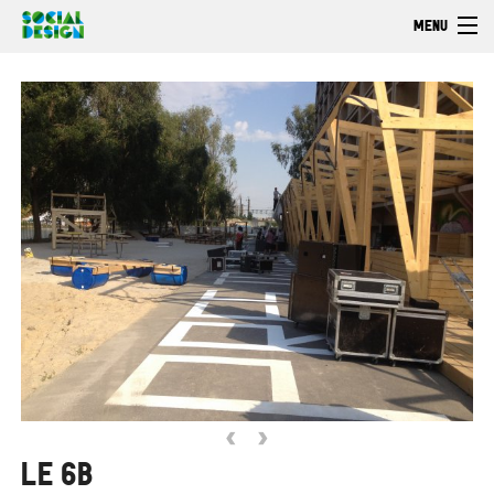
Aller au contenu principal
MENU
Bienvenue
Découvrir
Faire
Explorer
‹
›
LE 6B